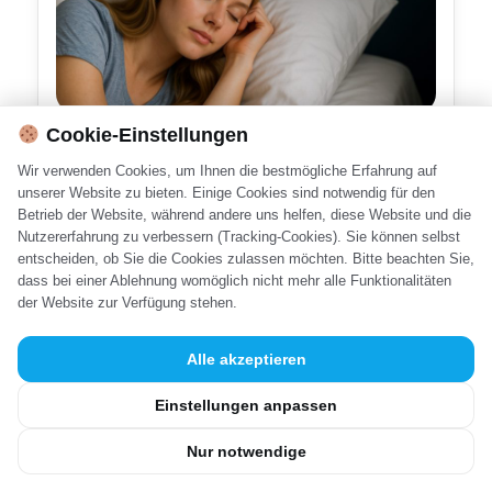
Warum träumen wir?
Cookie-Einstellungen
29. Juli 2025
Wir verwenden Cookies, um Ihnen die bestmögliche Erfahrung auf
unserer Website zu bieten. Einige Cookies sind notwendig für den
Weiterlesen →
Betrieb der Website, während andere uns helfen, diese Website und die
Nutzererfahrung zu verbessern (Tracking-Cookies). Sie können selbst
entscheiden, ob Sie die Cookies zulassen möchten. Bitte beachten Sie,
dass bei einer Ablehnung womöglich nicht mehr alle Funktionalitäten
der Website zur Verfügung stehen.
Notwendige Cookies
(immer aktiv)
© 2025 wawi-wawi.de
Alle akzeptieren
Diese Cookies sind für die Grundfunktionen der Website erforderlich
Impressum
Datenschutzerklärung
Cookie-Einstellungen
und können nicht deaktiviert werden.
Einstellungen anpassen
Analyse-Cookies
Nur notwendige
Diese Cookies helfen uns zu verstehen, wie Besucher mit unserer